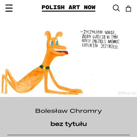
Przejdź
do
treści
Bolesław Chromry
bez tytułu